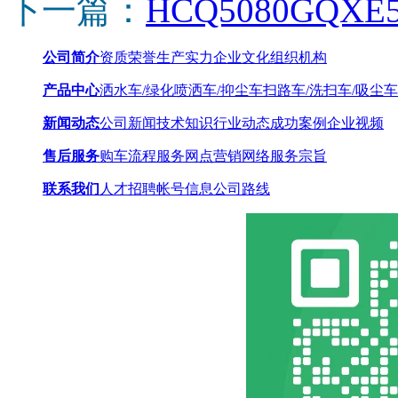
下一篇：
HCQ5080GQ
公司简介
资质荣誉
生产实力
企业文化
组织机构
产品中心
洒水车/绿化喷洒车/抑尘车
扫路车/洗扫车/吸尘车
新闻动态
公司新闻
技术知识
行业动态
成功案例
企业视频
售后服务
购车流程
服务网点
营销网络
服务宗旨
联系我们
人才招聘
帐号信息
公司路线