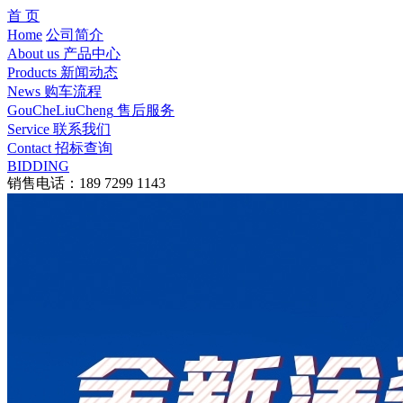
首 页
Home
公司简介
About us
产品中心
Products
新闻动态
News
购车流程
GouCheLiuCheng
售后服务
Service
联系我们
Contact
招标查询
BIDDING
销售电话：189 7299 1143